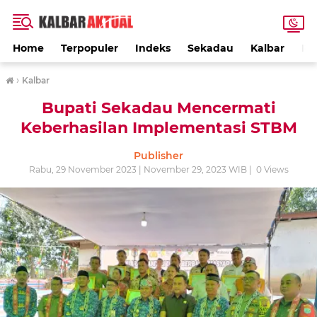
Home
Terpopuler
Indeks
Sekadau
Kalbar
PE
›
Kalbar
Bupati Sekadau Mencermati
Keberhasilan Implementasi STBM
Publisher
Rabu, 29 November 2023 | November 29, 2023 WIB |
0
Views