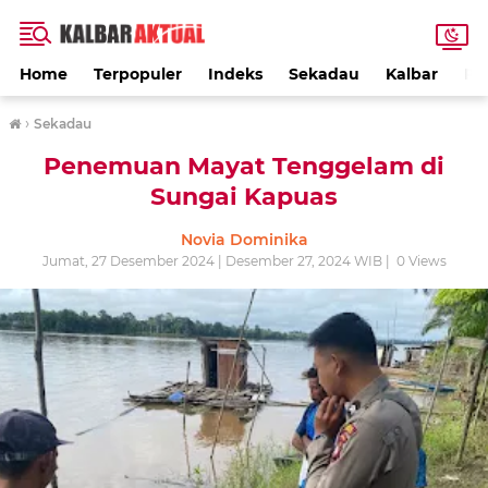
Home
Terpopuler
Indeks
Sekadau
Kalbar
PE
›
Sekadau
Penemuan Mayat Tenggelam di
Sungai Kapuas
Novia Dominika
Jumat, 27 Desember 2024 | Desember 27, 2024 WIB |
0
Views