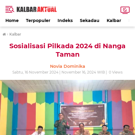
Home
Terpopuler
Indeks
Sekadau
Kalbar
PE
›
Kalbar
Sosialisasi Pilkada 2024 di Nanga
Taman
Novia Dominika
Sabtu, 16 November 2024 | November 16, 2024 WIB |
0
Views