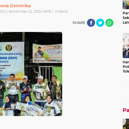
ovia Dominika
024 | November 22, 2024 WIB |
0
Views
Par
Sek
Lan
SHARE
Tek
Bu
Har
Pol
Tol
Lin
P