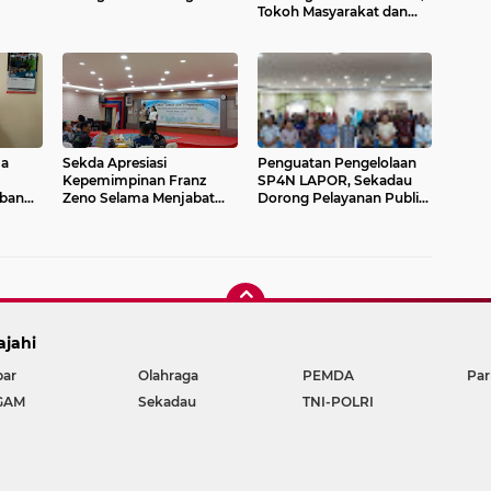
Tokoh Masyarakat dan
Ormas
ja
Sekda Apresiasi
Penguatan Pengelolaan
Kepemimpinan Franz
SP4N LAPOR, Sekadau
ban
Zeno Selama Menjabat
Dorong Pelayanan Publik
PJs Bupati
Berbasis Digital
ajahi
bar
Olahraga
PEMDA
Pa
GAM
Sekadau
TNI-POLRI