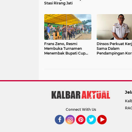
Stasi Rirang Jati
Frans Zeno, Resmi
Dinsos Perkuat Ker
Membuka Turnamen
Sama Dalam
Menembak Bupati Cup
Pendampingan Kor
2024
Kekerasan
Jel
Kal
RA
Connect With Us
Facebook
Instagram
Pinterest
Twitter
YouTube