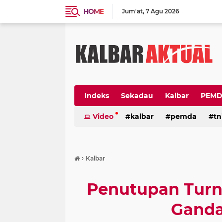
HOME
Jum'at
7 Agu 2026
Indeks
Sekadau
Kalbar
PEM
Video
kalbar
pemda
tn
›
Kalbar
Penutupan Turn
Ganda