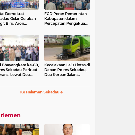
tai Demokrat
FGD Peran Pemerintah
adau Gelar Gerakan
Kabupaten dalam
git Biru, Aron
Percepatan Pengakuan
ankan Pentingnya
dan Perlindungan
daya Buang Sampah
Masyarakat Adat
i Bhayangkara ke-80,
Kecelakaan Lalu Lintas di
res Sekadau Perkuat
Depan Polres Sekadau,
eransi Lewat Doa
Dua Korban Jalani
tas Agama
Perawatan Medis
Ke Halaman Sekadau
arlemen