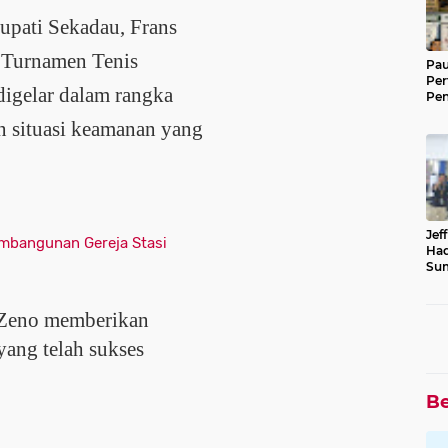
upati Sekadau, Frans
 Turnamen Tenis
Pau
Per
digelar dalam rangka
Pen
Saw
 situasi keamanan yang
Jef
mbangunan Gereja Stasi
Had
Sum
 Zeno memberikan
yang telah sukses
Be