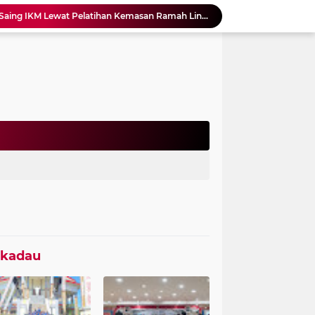
Pemprov Perkuat Daya Saing IKM Lewat Pelatihan Kemasan Ramah Lingkungan
Peringatan Hari Anak Nasional, Sekprov Ajak Semua Pihak Perkuat Perlindungan Anak
Partai Demokrat Sekadau Gelar Gerakan Langit Biru, Aron Tekankan Pentingnya Budaya Buang Sampah
FGD Peran Pemerintah Kabupaten dalam Percepatan Pengakuan dan Perlindungan Masyarakat Adat
Sekprov Kaltara Tinjau PT KIPI, SINERGI Kaltara Siap Hubungkan UMKM dengan Industri
Hari Bhayangkara ke-80, Polres Sekadau Perkuat Toleransi Lewat Doa Lintas Agama
Sinergi Cegah Stunting, Kodim 1209/Bengkayang Hadiri Rapat Konvergensi di Desa Goa Boma
Kecelakaan Lalu Lintas di Depan Polres Sekadau, Dua Korban Jalani Perawatan Medis
Prajurit Yonif TP 833/BD Sabet Juara di Kejurprov Taekwondo Kalimantan Barat 2026
Ketua Komisi II DPRD Sekadau Minta Status HGU PT Cakradaya Sukses Diperjelas
ekadau