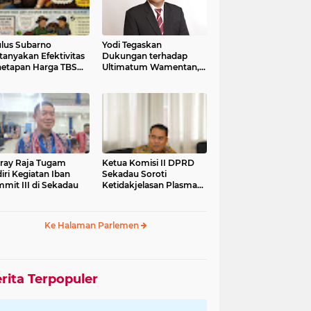
lus Subarno
Yodi Tegaskan
tanyakan Efektivitas
Dukungan terhadap
etapan Harga TBS
Ultimatum Wamentan,
it
Minta PKS Beli Sawit
Sesuai Harga
Pemerintah
fray Raja Tugam
Ketua Komisi II DPRD
iri Kegiatan Iban
Sekadau Soroti
mit III di Sekadau
Ketidakjelasan Plasma
Sawit
Ke Halaman Parlemen
rita Terpopuler