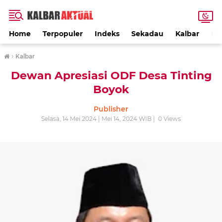
Home
Terpopuler
Indeks
Sekadau
Kalbar
PE
›
Kalbar
Dewan Apresiasi ODF Desa Tinting
Boyok
Publisher
Selasa, 14 Mei 2024 | Mei 14, 2024 WIB |
0
Views