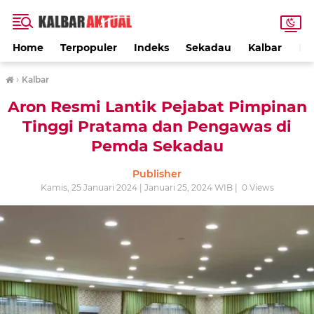
Home
Terpopuler
Indeks
Sekadau
Kalbar
PE
›
Kalbar
Aron Resmi Lantik Pejabat Pimpinan
Tinggi Pratama dan Pengawas di
Pemda Sekadau
Publisher
Kamis, 25 Januari 2024 | Januari 25, 2024 WIB |
0
Views