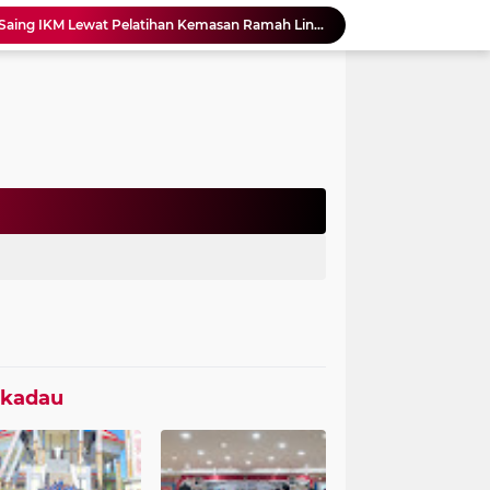
Pemprov Perkuat Daya Saing IKM Lewat Pelatihan Kemasan Ramah Lingkungan
Peringatan Hari Anak Nasional, Sekprov Ajak Semua Pihak Perkuat Perlindungan Anak
Partai Demokrat Sekadau Gelar Gerakan Langit Biru, Aron Tekankan Pentingnya Budaya Buang Sampah
FGD Peran Pemerintah Kabupaten dalam Percepatan Pengakuan dan Perlindungan Masyarakat Adat
Sekprov Kaltara Tinjau PT KIPI, SINERGI Kaltara Siap Hubungkan UMKM dengan Industri
Hari Bhayangkara ke-80, Polres Sekadau Perkuat Toleransi Lewat Doa Lintas Agama
Sinergi Cegah Stunting, Kodim 1209/Bengkayang Hadiri Rapat Konvergensi di Desa Goa Boma
Kecelakaan Lalu Lintas di Depan Polres Sekadau, Dua Korban Jalani Perawatan Medis
Prajurit Yonif TP 833/BD Sabet Juara di Kejurprov Taekwondo Kalimantan Barat 2026
Ketua Komisi II DPRD Sekadau Minta Status HGU PT Cakradaya Sukses Diperjelas
ekadau