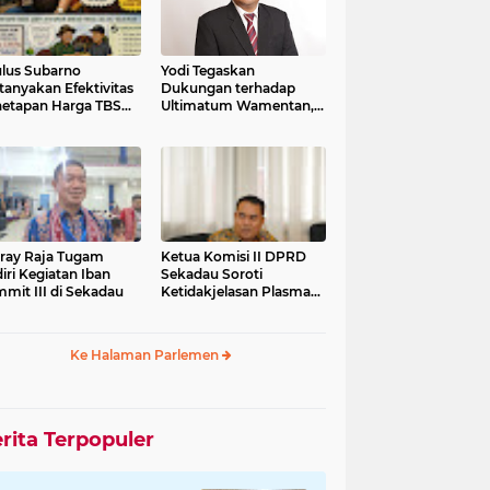
lus Subarno
Yodi Tegaskan
tanyakan Efektivitas
Dukungan terhadap
etapan Harga TBS
Ultimatum Wamentan,
it
Minta PKS Beli Sawit
Sesuai Harga
Pemerintah
fray Raja Tugam
Ketua Komisi II DPRD
iri Kegiatan Iban
Sekadau Soroti
mit III di Sekadau
Ketidakjelasan Plasma
Sawit
Ke Halaman Parlemen
rita Terpopuler