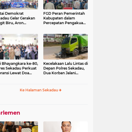
tai Demokrat
FGD Peran Pemerintah
adau Gelar Gerakan
Kabupaten dalam
git Biru, Aron
Percepatan Pengakuan
ankan Pentingnya
dan Perlindungan
daya Buang Sampah
Masyarakat Adat
i Bhayangkara ke-80,
Kecelakaan Lalu Lintas di
res Sekadau Perkuat
Depan Polres Sekadau,
eransi Lewat Doa
Dua Korban Jalani
tas Agama
Perawatan Medis
Ke Halaman Sekadau
arlemen