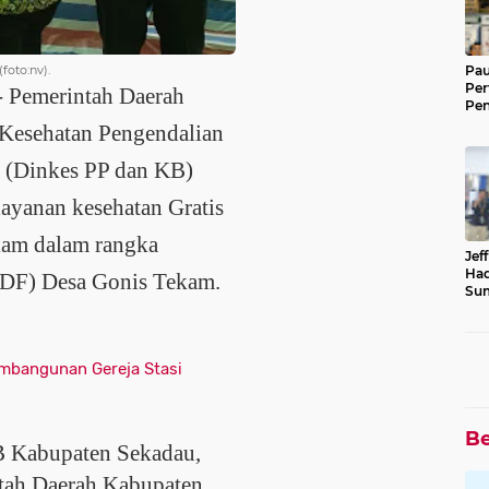
foto:nv).
Pau
Per
- Pemerintah Daerah
Pen
Saw
 Kesehatan Pengendalian
 (Dinkes PP dan KB)
ayanan kesehatan Gratis
kam dalam rangka
Jef
Had
ODF) Desa Gonis Tekam.
Sum
mbangunan Gereja Stasi
Be
B Kabupaten Sekadau,
tah Daerah Kabupaten