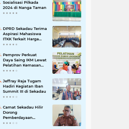
Sosialisasi Pilkada
2024 di Nanga Taman
DPRD Sekadau Terima
Aspirasi Mahasiswa
ITKK Terkait Harga
Sawit dan BBM
Pemprov Perkuat
Daya Saing IKM Lewat
Pelatihan Kemasan
Ramah Lingkungan
Jeffray Raja Tugam
Hadiri Kegiatan Iban
Summit III di Sekadau
Camat Sekadau Hilir
Dorong
Pemberdayaan
Pemuda untuk
Kemajuan Desa