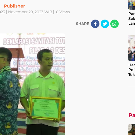
Publisher
23 | November 29, 2023 WIB |
0
Views
Par
Sek
Lan
SHARE
Tek
Bu
Har
Pol
Tol
Lin
P