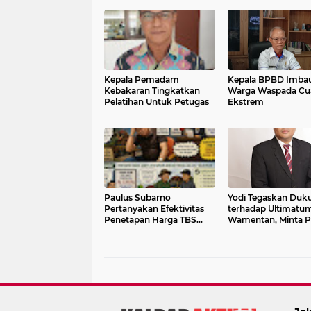
Kepala Pemadam
Kepala BPBD Imba
Kebakaran Tingkatkan
Warga Waspada Cu
Pelatihan Untuk Petugas
Ekstrem
Paulus Subarno
Yodi Tegaskan Duk
Pertanyakan Efektivitas
terhadap Ultimatu
Penetapan Harga TBS
Wamentan, Minta 
Sawit
Beli Sawit Sesuai H
Pemerintah