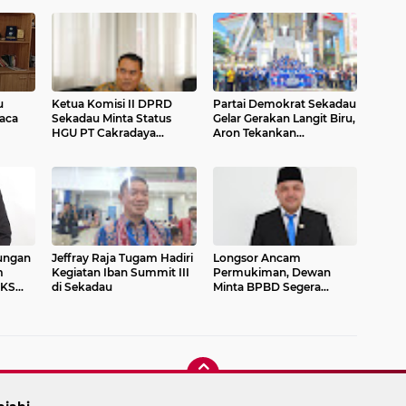
u
Ketua Komisi II DPRD
Partai Demokrat Sekadau
aca
Sekadau Minta Status
Gelar Gerakan Langit Biru,
HGU PT Cakradaya
Aron Tekankan
Sukses Diperjelas
Pentingnya Budaya
Buang Sampah
ungan
Jeffray Raja Tugam Hadiri
Longsor Ancam
m
Kegiatan Iban Summit III
Permukiman, Dewan
PKS
di Sekadau
Minta BPBD Segera
arga
Melakukan Penanganan